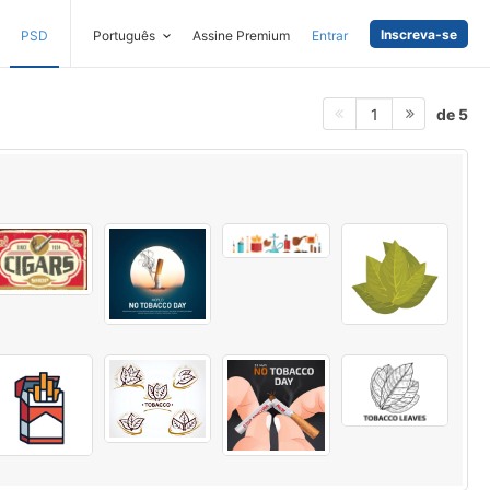
Inscreva-se
PSD
Português
Assine Premium
Entrar
de 5
1