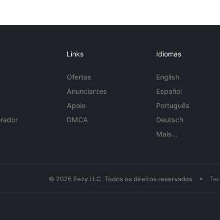
Links
Idiomas
Ofertas
English
Anunciantes
Español
Apoio
Português
rador
DMCA
Deutsch
Mais...
•
© 2026 Eezy LLC. Todos os direitos reservados
Te