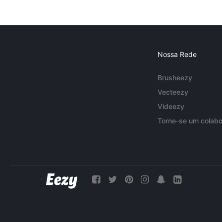
Nossa Rede
Brusheezy
Vecteezy
Videezy
Torne-se um colabo