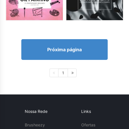
Próxima página
1
Nossa Rede
Links
Brusheezy
Ofertas