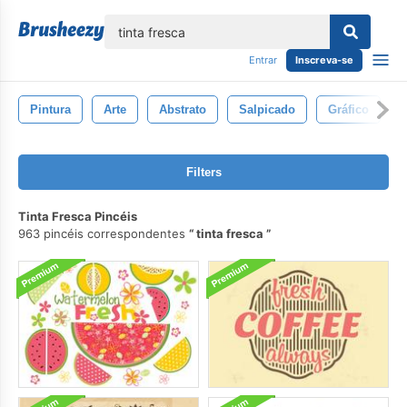
echar
Entrar
Inscreva-se
Pintura
Arte
Abstrato
Salpicado
Gráfico
Filters
Tinta Fresca Pincéis
963 pincéis correspondentes
tinta fresca