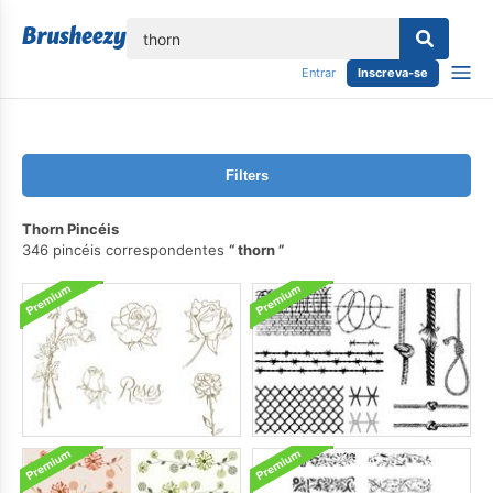
echar
Entrar
Inscreva-se
Filters
Thorn Pincéis
346 pincéis correspondentes
thorn