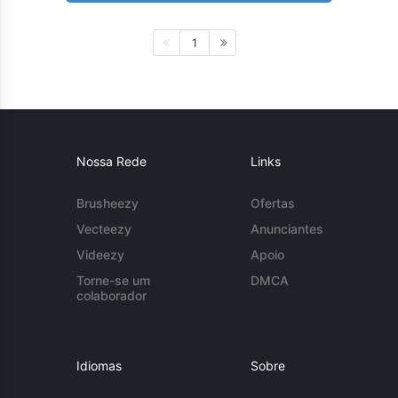
1
Nossa Rede
Links
Brusheezy
Ofertas
Vecteezy
Anunciantes
Videezy
Apoio
Torne-se um
DMCA
colaborador
Idiomas
Sobre