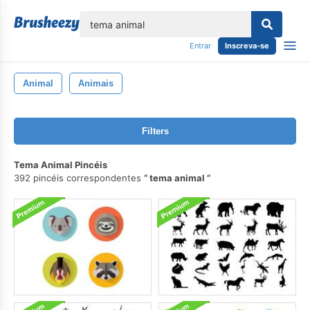
echar
Entrar
Inscreva-se
Animal
Animais
Filters
Tema Animal Pincéis
392 pincéis correspondentes
tema animal