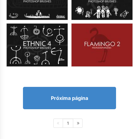
Próxima página
1