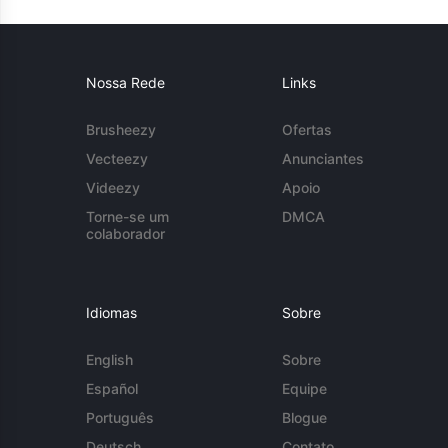
Nossa Rede
Links
Brusheezy
Ofertas
Vecteezy
Anunciantes
Videezy
Apoio
Torne-se um
DMCA
colaborador
Idiomas
Sobre
English
Sobre
Español
Equipe
Português
Blogue
Deutsch
Contato