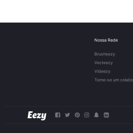
Nossa Rede
Brusheezy
Vecteezy
Videezy
Torne-se um colabo