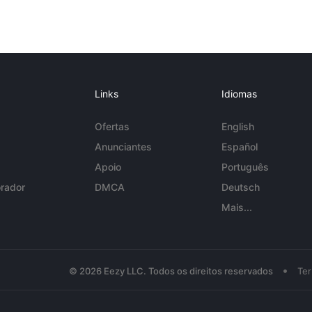
Links
Idiomas
Ofertas
English
Anunciantes
Español
Apoio
Português
rador
DMCA
Deutsch
Mais...
•
© 2026 Eezy LLC. Todos os direitos reservados
Te