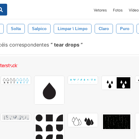
Vetores
Fotos
Vídeo
Solta
Salpico
Limpar \ Limpo
Claro
Puro
céis correspondentes
tear drops