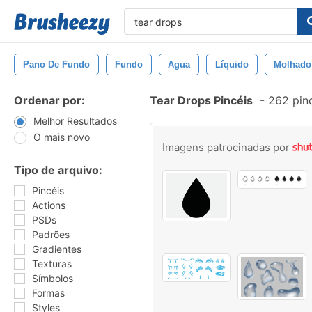
Pano De Fundo
Fundo
Agua
Líquido
Molhado
Ordenar por:
Tear Drops Pincéis
-
262 pin
Melhor Resultados
O mais novo
Imagens patrocinadas por
Tipo de arquivo:
Pincéis
Actions
PSDs
Padrões
Gradientes
Texturas
Símbolos
Formas
Styles