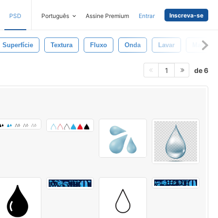
Inscreva-se
PSD
Português
Assine Premium
Entrar
Superfície
Textura
Fluxo
Onda
Lavar
Macro
de 6
1