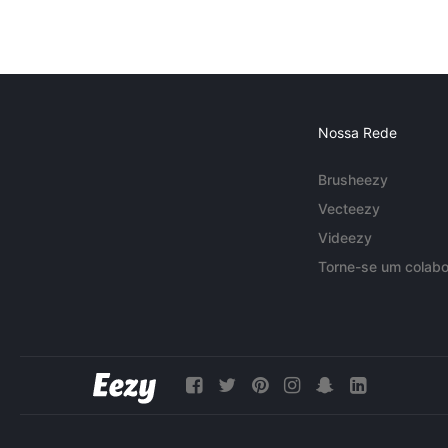
Nossa Rede
Brusheezy
Vecteezy
Videezy
Torne-se um colabo