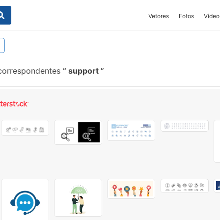
Vetores
Fotos
Vídeo
 correspondentes
support