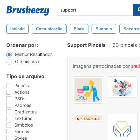
Isolado
Comunicação
Placa
Símbolo
Socorro
Ordenar por:
Support Pincéis
-
63 pincéis
Melhor Resultados
O mais novo
Imagens patrocinadas por
Tipo de arquivo:
Pincéis
Actions
PSDs
Padrões
Gradientes
Texturas
Símbolos
Formas
Styles