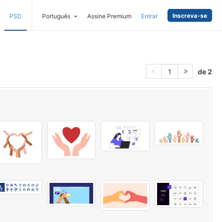
Inscreva-se
PSD
Português
Assine Premium
Entrar
de 2
1