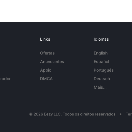
Links
Idiomas
Ofertas
English
Anunciantes
Español
Apoio
Português
rador
DMCA
Deutsch
Mais...
•
© 2026 Eezy LLC. Todos os direitos reservados
Te