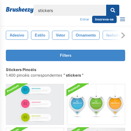
echar
Entrar
Inscreva-se
Adesivo
Estilo
Vetor
Ornamento
Isolado
Filters
Stickers Pincéis
1.400 pincéis correspondentes
stickers