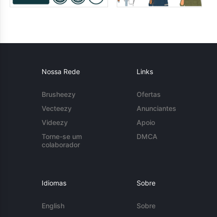
Nossa Rede
Links
Brusheezy
Ofertas
Vecteezy
Anunciantes
Videezy
Apoio
Torne-se um
DMCA
colaborador
Idiomas
Sobre
English
Sobre