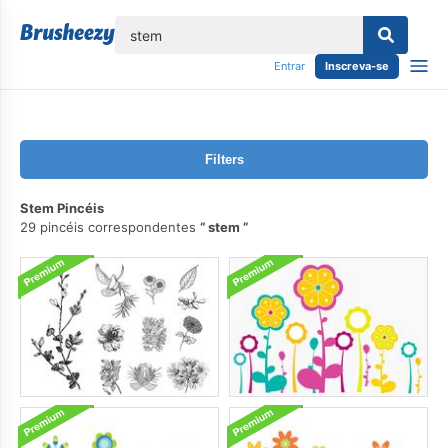
echar
Entrar
Inscreva-se
Filters
Stem Pincéis
29 pincéis correspondentes
stem