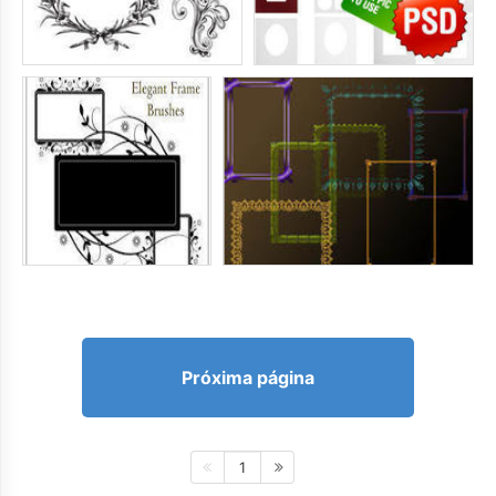
Próxima página
1