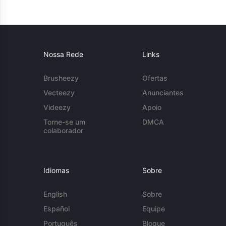
Nossa Rede
Links
Brusheezy
Ofertas
Vecteezy
Anunciantes
Videezy
Apoio
Torne-se um
DMCA
colaborador
Idiomas
Sobre
English
Sobre
Español
Equipe
Português
Blogue