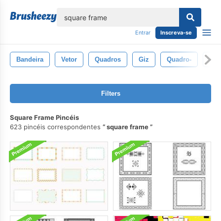
echar
Entrar
Inscreva-se
Bandeira
Vetor
Quadros
Giz
Quadro-
Fun
Filters
Square Frame Pincéis
623 pincéis correspondentes
square frame