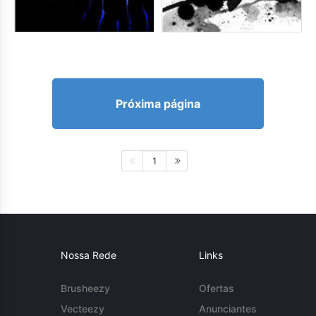
Próxima página
1
Nossa Rede
Links
Brusheezy
Ofertas
Vecteezy
Anunciantes