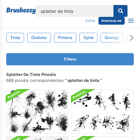
echar
Entrar
Inscreva-se
Tinta
Ondular
Pintura
Splat
Grunge
Salp
Filters
Splatter De Tinta Pincéis
688 pincéis correspondentes
splatter de tinta