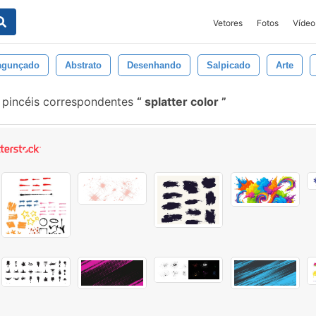
Vetores
Fotos
Vídeo
agunçado
Abstrato
Desenhando
Salpicado
Arte
 pincéis correspondentes
splatter color