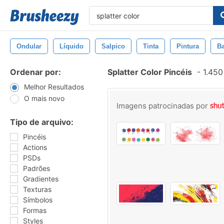
Ondular
Líquido
Salpico
Tinta
Pintura
B
Ordenar por:
Splatter Color Pincéis
-
1.450
Melhor Resultados
O mais novo
Imagens patrocinadas por
Tipo de arquivo:
Pincéis
Actions
PSDs
Padrões
Gradientes
Texturas
Símbolos
Formas
Styles