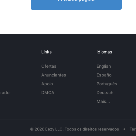
Links
Idiomas
Ofertas
English
Anunciantes
Español
Apoio
Português
rador
DMCA
Deutsch
Mais...
•
© 2026 Eezy LLC. Todos os direitos reservados
Te