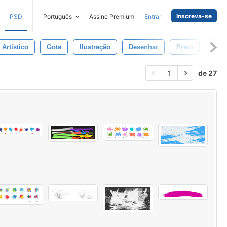
Inscreva-se
PSD
Português
Assine Premium
Entrar
Artístico
Gota
Ilustração
Desenhar
Preto
Linh
de 27
1