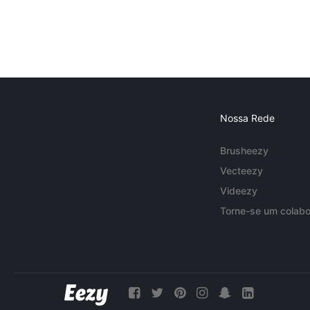
Nossa Rede
Brusheezy
Vecteezy
Videezy
Torne-se um colabo