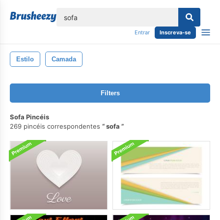
echar
Entrar
Inscreva-se
Estilo
Camada
Filters
Sofa Pincéis
269 pincéis correspondentes
sofa