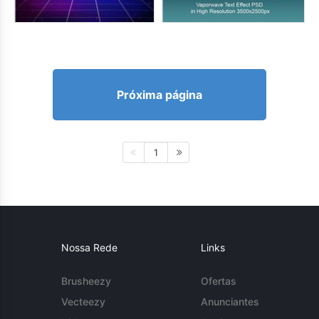
Próxima página
1
Nossa Rede
Links
Brusheezy
Ofertas
Vecteezy
Anunciantes