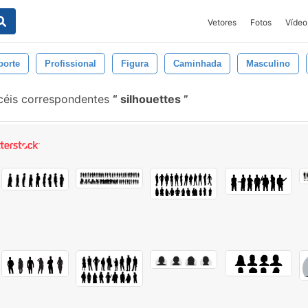
Vetores
Fotos
Vídeo
porte
Profissional
Figura
Caminhada
Masculino
céis correspondentes
silhouettes