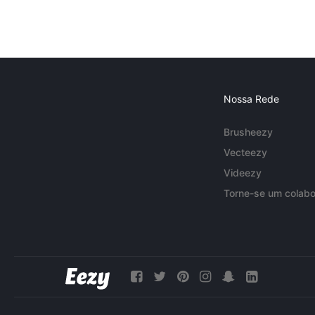
Nossa Rede
Brusheezy
Vecteezy
Videezy
Torne-se um colabo