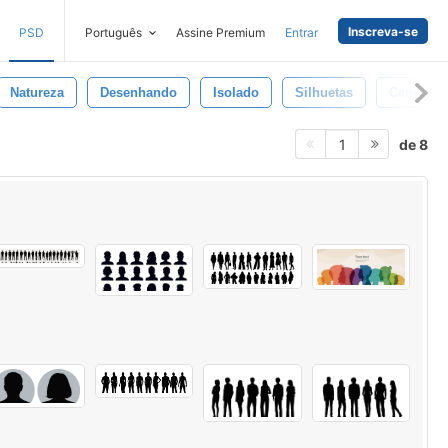
Inscreva-se
PSD
Português
Assine Premium
Entrar
Natureza
Desenhando
Isolado
Silhuetas
Caneca
de 8
1