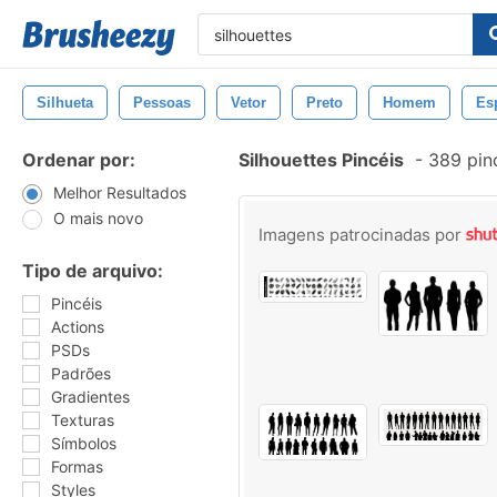
Silhueta
Pessoas
Vetor
Preto
Homem
Es
Ordenar por:
Silhouettes Pincéis
-
389 pin
Melhor Resultados
O mais novo
Imagens patrocinadas por
Tipo de arquivo:
Pincéis
Actions
PSDs
Padrões
Gradientes
Texturas
Símbolos
Formas
Styles