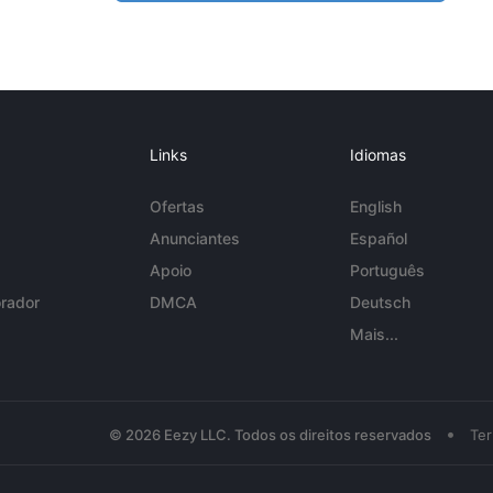
Links
Idiomas
Ofertas
English
Anunciantes
Español
Apoio
Português
rador
DMCA
Deutsch
Mais...
•
© 2026 Eezy LLC. Todos os direitos reservados
Te