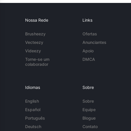
Nossa Rede
Links
Brusheezy
Ofertas
Vecteezy
Anunciantes
Videezy
Apoio
Torne-se um
DMCA
colaborador
Idiomas
Sobre
English
Sobre
Español
Equipe
Português
Blogue
Deutsch
Contato