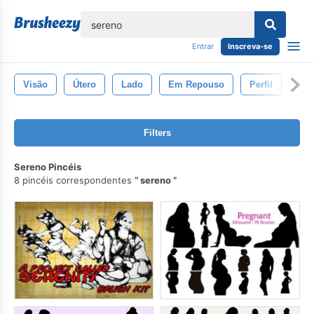
echar
Entrar
Inscreva-se
Visão
Útero
Lado
Em Repouso
Perfil
Pré
Filters
Sereno Pincéis
8 pincéis correspondentes
sereno