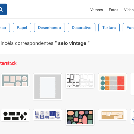
Vetores
Fotos
Vídeo
nco
Papel
Desenhando
Decorativo
Textura
Fun
pincéis correspondentes
selo vintage