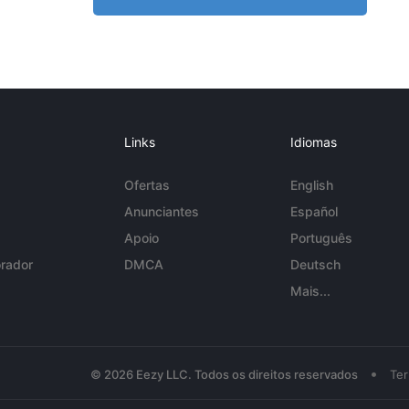
Links
Idiomas
Ofertas
English
Anunciantes
Español
Apoio
Português
rador
DMCA
Deutsch
Mais...
•
© 2026 Eezy LLC. Todos os direitos reservados
Te