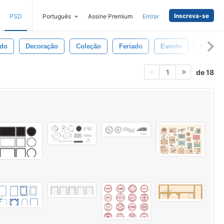
Inscreva-se
PSD
Português
Assine Premium
Entrar
do
Decoração
Coleção
Feriado
Evento
Desenh
de 18
1