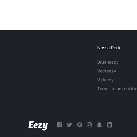
Nossa Rede
Brusheezy
Vecteezy
Videezy
Torne-se um colabo