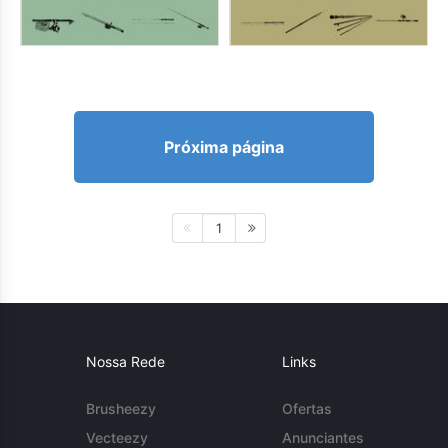
Próxima página
1
Nossa Rede
Links
Brusheezy
Ofertas
Vecteezy
Anunciantes