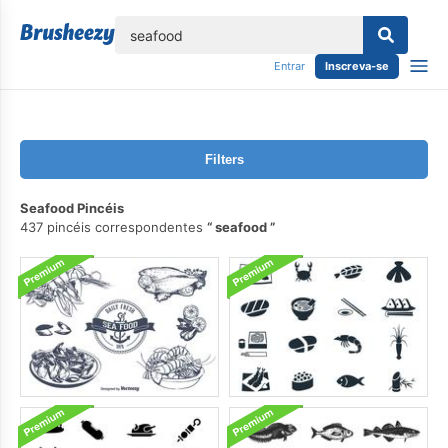
echar
Entrar
Inscreva-se
Filters
Seafood Pincéis
437 pincéis correspondentes
seafood