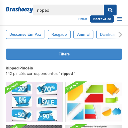
echar
Entrar
Inscreva-se
Descanse Em Paz
Rasgado
Animal
Danificar
C
Filters
Ripped Pincéis
142 pincéis correspondentes
ripped