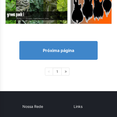
Próxima página
1
Nossa Rede
Links