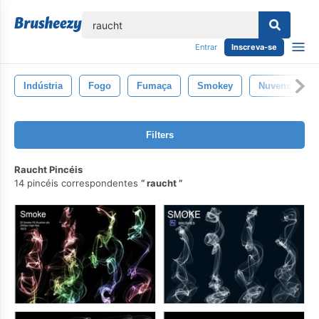
echar
Entrar
Inscreva-se
Indústria
Fogo
Fumaça
Smokey
Nuvens
Filters
Raucht Pincéis
14 pincéis correspondentes
raucht