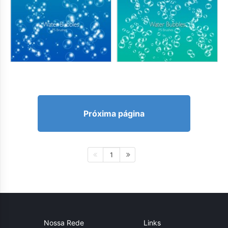
Próxima página
1
Nossa Rede
Links