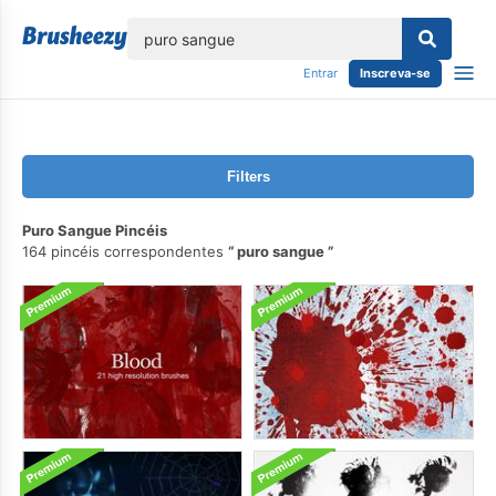
echar
Entrar
Inscreva-se
Filters
Puro Sangue Pincéis
164 pincéis correspondentes
puro sangue