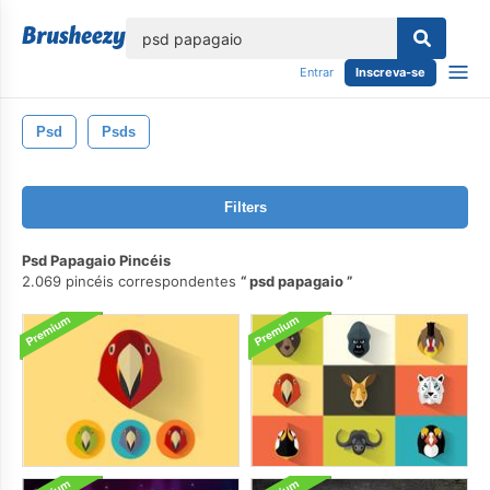
echar
Entrar
Inscreva-se
Psd
Psds
Filters
Psd Papagaio Pincéis
2.069 pincéis correspondentes
psd papagaio