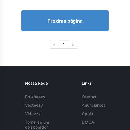
Próxima página
1
Nossa Rede
Links
Brusheezy
Ofertas
Vecteezy
Anunciantes
Videezy
Apoio
Torne-se um
DMCA
colaborador