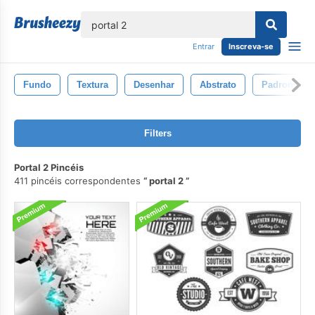
echar
Entrar
Inscreva-se
Fundo
Textura
Desenhar
Abstrato
Padronizar
Filters
Portal 2 Pincéis
411 pincéis correspondentes
portal 2