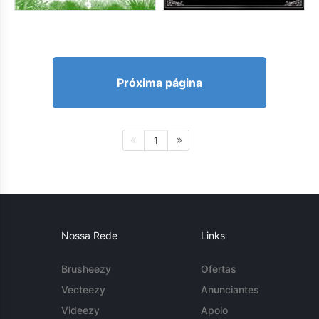
Próxima página
1
Nossa Rede
Links
Brusheezy
Ofertas
Vecteezy
Anunciantes
Videezy
Apoio