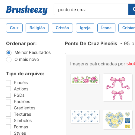
Cruz
Religião
Cristão
Igreja
Ícone
Crista
Ordenar por:
Ponto De Cruz Pincéis
-
95 p
Melhor Resultados
O mais novo
Imagens patrocinadas por
Tipo de arquivo:
Pincéis
Actions
PSDs
Padrões
Gradientes
Texturas
Símbolos
Formas
Styles