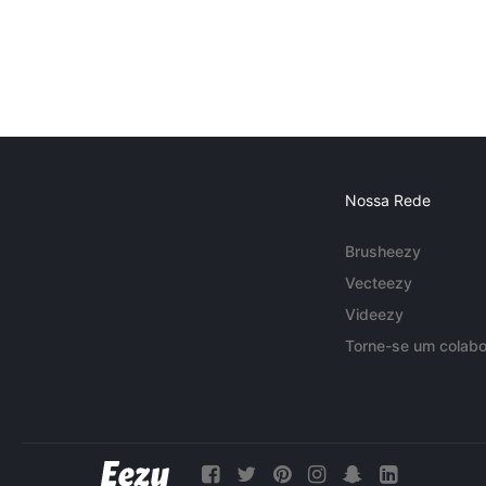
Nossa Rede
Brusheezy
Vecteezy
Videezy
Torne-se um colabo