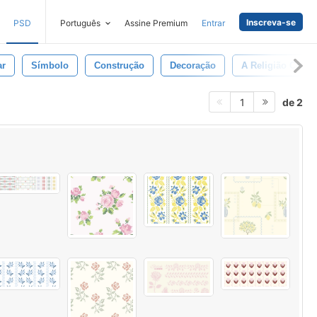
Inscreva-se
PSD
Português
Assine Premium
Entrar
ar
Símbolo
Construção
Decoração
A Religião Cristã
de 2
1