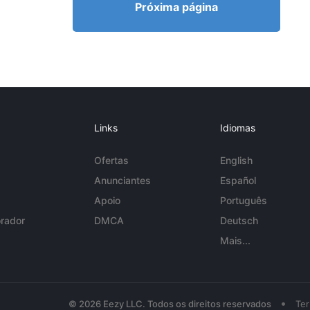
Próxima página
Links
Idiomas
Ofertas
English
Anunciantes
Español
Apoio
Português
rador
DMCA
Deutsch
Mais...
•
© 2026 Eezy LLC. Todos os direitos reservados
Te