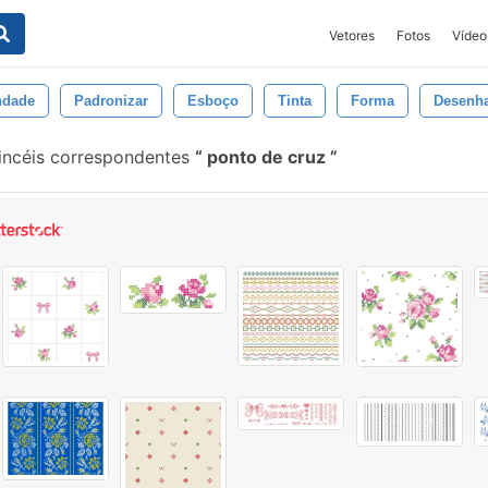
Vetores
Fotos
Vídeo
ndade
Padronizar
Esboço
Tinta
Forma
Desenh
incéis correspondentes
ponto de cruz