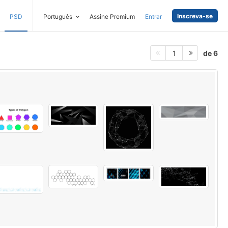
Inscreva-se
PSD
Português
Assine Premium
Entrar
de 6
1