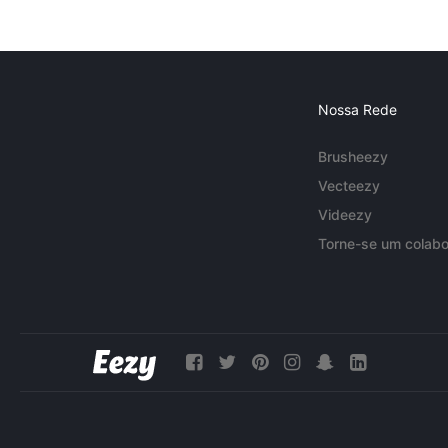
Nossa Rede
Brusheezy
Vecteezy
Videezy
Torne-se um colabo