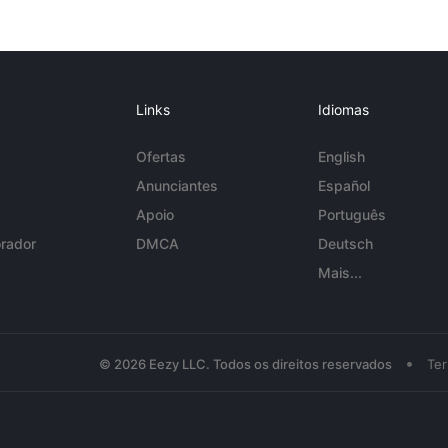
Links
Idiomas
Ofertas
English
Anunciantes
Español
Apoio
Português
rador
DMCA
Deutsch
Mais...
•
© 2026 Eezy LLC. Todos os direitos reservados
Te