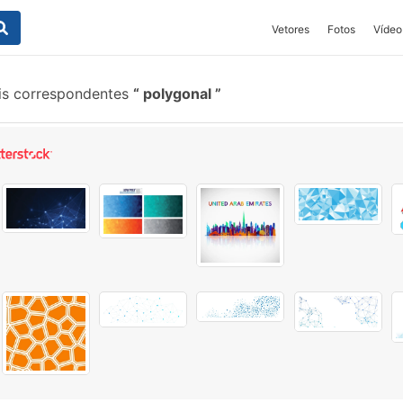
Vetores
Fotos
Vídeo
is correspondentes
polygonal