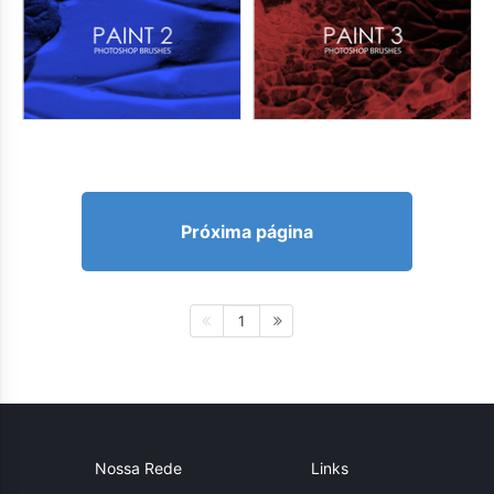
Próxima página
1
Nossa Rede
Links