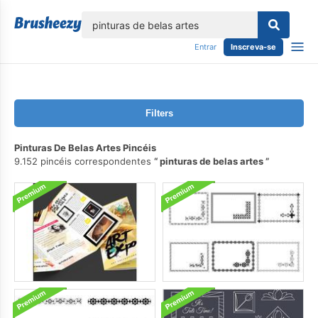
echar
Entrar
Inscreva-se
Filters
Pinturas De Belas Artes Pincéis
9.152 pincéis correspondentes
pinturas de belas artes