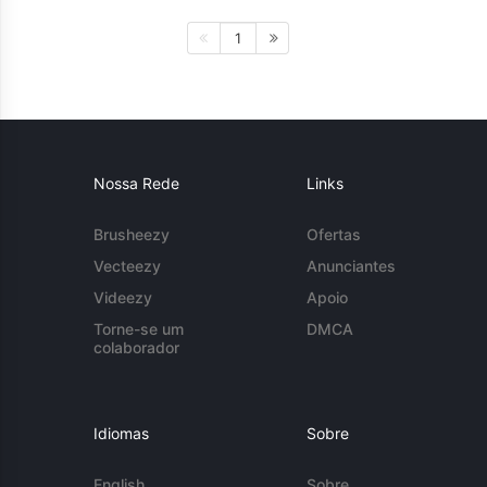
1
Nossa Rede
Links
Brusheezy
Ofertas
Vecteezy
Anunciantes
Videezy
Apoio
Torne-se um
DMCA
colaborador
Idiomas
Sobre
English
Sobre