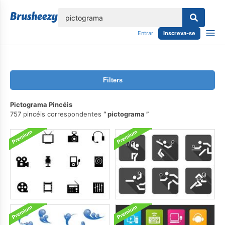
echar
Entrar
Inscreva-se
Filters
Pictograma Pincéis
757 pincéis correspondentes
pictograma