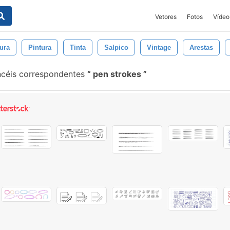
Vetores
Fotos
Vídeo
ura
Pintura
Tinta
Salpico
Vintage
Arestas
céis correspondentes
pen strokes