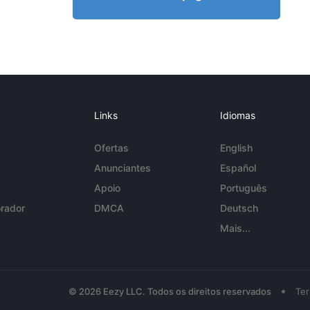
Links
Idiomas
Ofertas
English
Anunciantes
Español
Apoio
Português
rador
DMCA
Deutsch
Mais...
•
© 2026 Eezy LLC. Todos os direitos reservados
Te