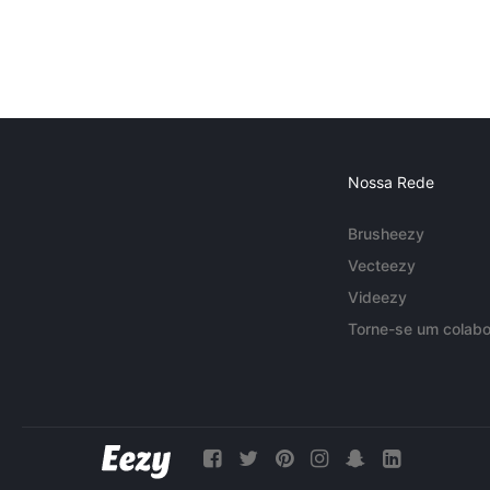
Nossa Rede
Brusheezy
Vecteezy
Videezy
Torne-se um colabo