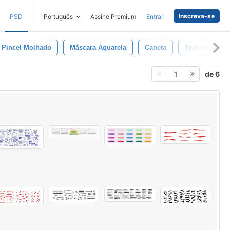
Inscreva-se
PSD
Português
Assine Premium
Entrar
Pincel Molhado
Máscara Aquarela
Caneta
Textura Do G
de 6
1