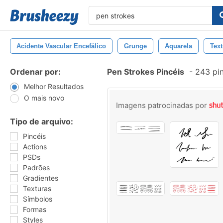
Acidente Vascular Encefálico
Grunge
Aquarela
Text
Ordenar por:
Pen Strokes Pincéis
-
243 pin
Melhor Resultados
O mais novo
Imagens patrocinadas por
Tipo de arquivo:
Pincéis
Actions
PSDs
Padrões
Gradientes
Texturas
Símbolos
Formas
Styles