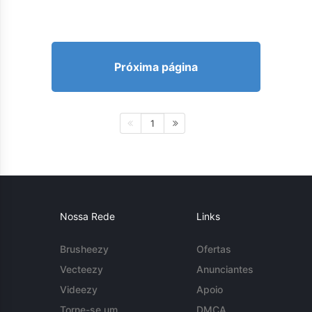
Próxima página
1
Nossa Rede
Links
Brusheezy
Ofertas
Vecteezy
Anunciantes
Videezy
Apoio
Torne-se um
DMCA