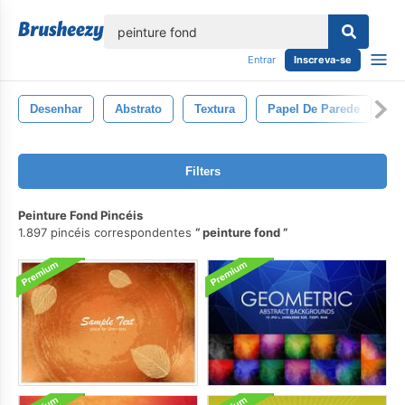
echar
Entrar
Inscreva-se
Desenhar
Abstrato
Textura
Papel De Parede
F
Filters
Peinture Fond Pincéis
1.897 pincéis correspondentes
peinture fond