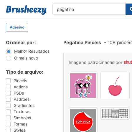
Adesivo
Ordenar por:
Pegatina Pincéis
-
108 pincéi
Melhor Resultados
O mais novo
Imagens patrocinadas por
Tipo de arquivo:
Pincéis
Actions
PSDs
Padrões
Gradientes
Texturas
Símbolos
Formas
Styles