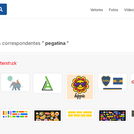
Vetores
Fotos
Vídeo
s correspondentes
pegatina