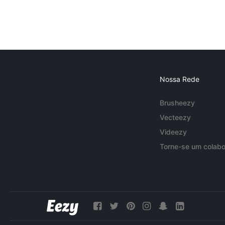
Nossa Rede
Brusheezy
Vecteezy
Videezy
Torne-se um colabo