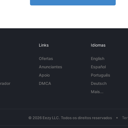
Links
Idiomas
Ofertas
English
Anunciantes
Español
Apoio
Português
rador
DMCA
Deutsch
Mais...
•
© 2026 Eezy LLC. Todos os direitos reservados
Te