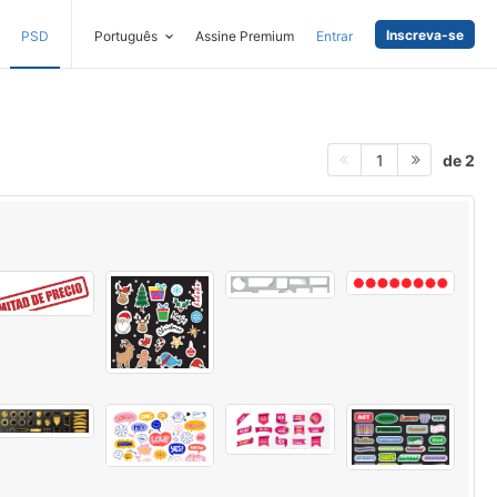
Inscreva-se
PSD
Português
Assine Premium
Entrar
de 2
1