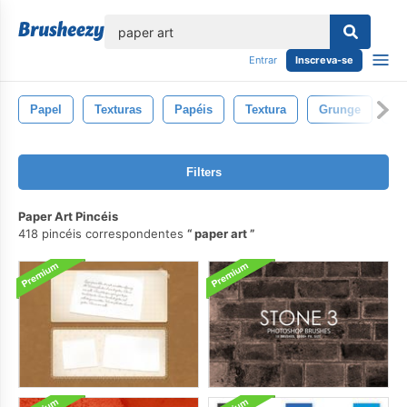
echar
Entrar
Inscreva-se
Papel
Texturas
Papéis
Textura
Grunge
Vi
Filters
Paper Art Pincéis
418 pincéis correspondentes
paper art