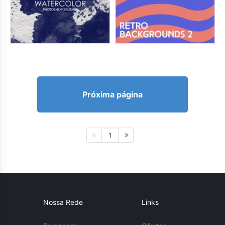
Próxima página
1
Nossa Rede
Links