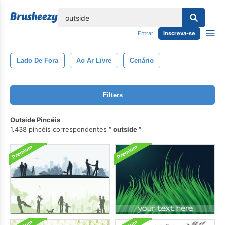
echar
Entrar
Inscreva-se
Lado De Fora
Ao Ar Livre
Cenário
Filters
Outside Pincéis
1.438 pincéis correspondentes
outside