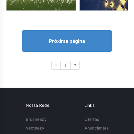
Próxima página
1
Nossa Rede
Links
Brusheezy
Ofertas
Vecteezy
Anunciantes