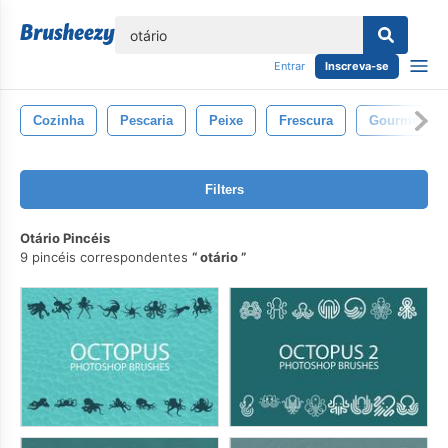
echar
Entrar
Inscreva-se
Cozinha
Pescaria
Peixe
Frescura
Gourmet
Filters
Otário Pincéis
9 pincéis correspondentes
otário