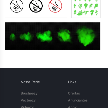
Nossa Rede
Links
Brusheezy
Ofertas
Vecteezy
Anunciantes
Videezy
Apoio