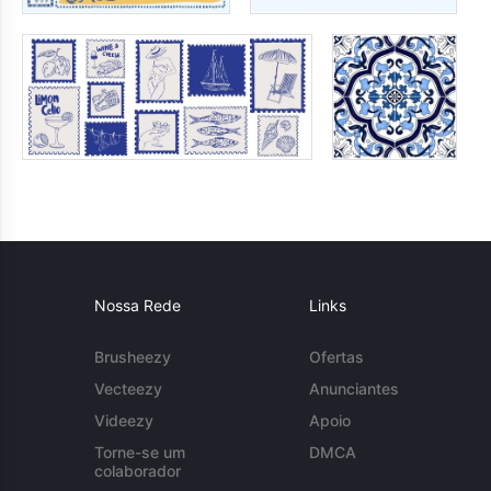
Nossa Rede
Links
Brusheezy
Ofertas
Vecteezy
Anunciantes
Videezy
Apoio
Torne-se um
DMCA
colaborador