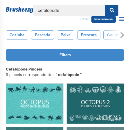
echar
Entrar
Inscreva-se
Cozinha
Pescaria
Peixe
Frescura
Gourmet
Filters
Cefalópode Pincéis
9 pincéis correspondentes
cefalópode