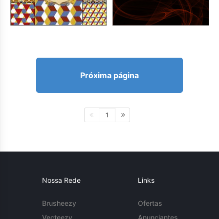
Próxima página
1
Nossa Rede
Links
Brusheezy
Ofertas
Vecteezy
Anunciantes