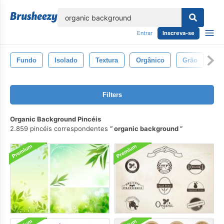
echar
Entrar
Inscreva-se
Fundo
Isolado
Textura
Orgânico
Grão
Fe
Filters
Organic Background Pincéis
2.859 pincéis correspondentes
organic background