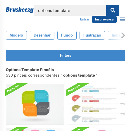
echar
Entrar
Inscreva-se
Modelo
Desenhar
Fundo
Ilustração
Isolado
Filters
Options Template Pincéis
530 pincéis correspondentes
options template