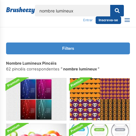
echar
Entrar
Inscreva-se
Filters
Nombre Lumineux Pincéis
62 pincéis correspondentes
nombre lumineux