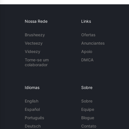
Nossa Rede
Links
Brusheezy
Ofertas
Vecteezy
Anunciantes
Videezy
Apoio
Torne-se um
DMCA
colaborador
Idiomas
Sobre
English
Sobre
Español
Equipe
Português
Blogue
Deutsch
Contato