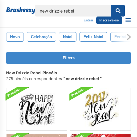
echar
Entrar
Inscreva-se
Novo
Celebração
Natal
Feliz Natal
Feriado
Filters
New Drizzle Rebel Pincéis
275 pincéis correspondentes
new drizzle rebel