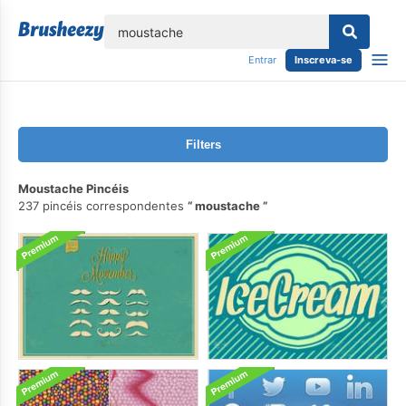
echar
Entrar
Inscreva-se
Filters
Moustache Pincéis
237 pincéis correspondentes
moustache