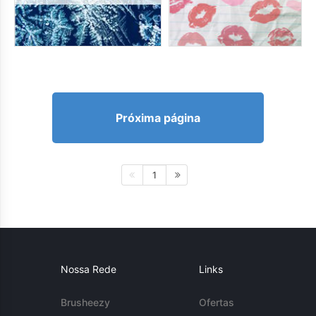
Próxima página
1
Nossa Rede
Links
Brusheezy
Ofertas