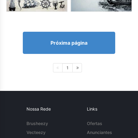
Próxima página
1
Nossa Rede
Links
Brusheezy
Ofertas
Vecteezy
Anunciantes