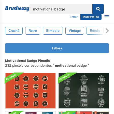
echar
Entrar
Inscreva-se
Crachá
Retro
Símbolo
Vintage
Rótulo
De
Filters
Motivational Badge Pincéis
232 pincéis correspondentes
motivational badge