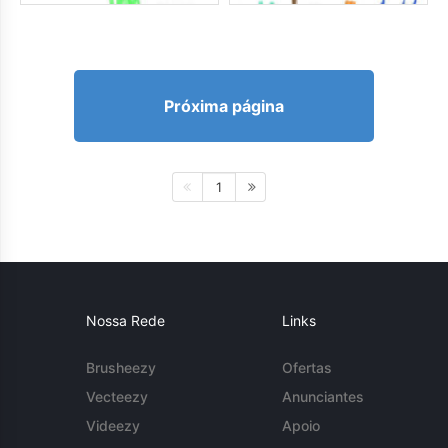
Próxima página
1
Nossa Rede
Links
Brusheezy
Ofertas
Vecteezy
Anunciantes
Videezy
Apoio