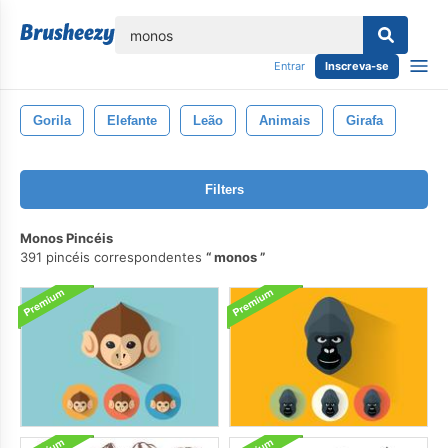
echar
Entrar
Inscreva-se
Gorila
Elefante
Leão
Animais
Girafa
Filters
Monos Pincéis
391 pincéis correspondentes
monos