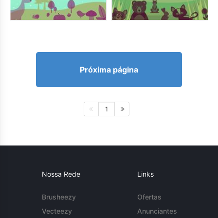
Próxima página
1
Nossa Rede
Links
Brusheezy
Ofertas
Vecteezy
Anunciantes