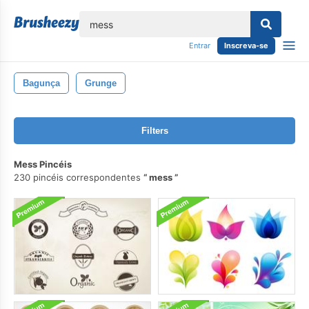
echar
Entrar
Inscreva-se
Bagunça
Grunge
Filters
Mess Pincéis
230 pincéis correspondentes
mess