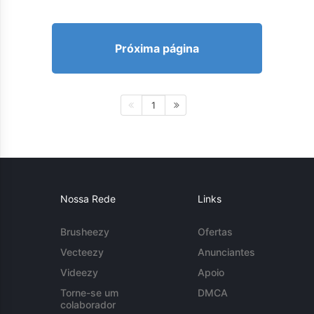
Próxima página
1
Nossa Rede
Links
Brusheezy
Ofertas
Vecteezy
Anunciantes
Videezy
Apoio
Torne-se um
DMCA
colaborador