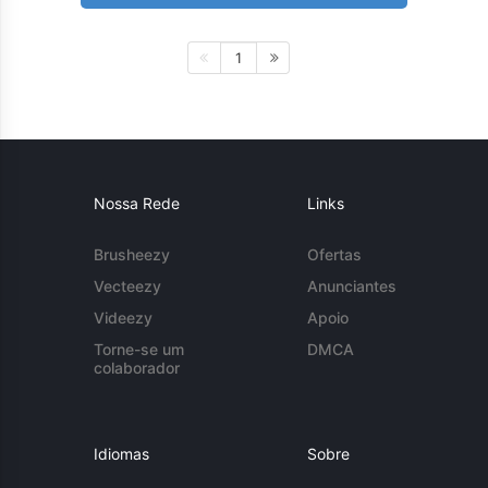
1
Nossa Rede
Links
Brusheezy
Ofertas
Vecteezy
Anunciantes
Videezy
Apoio
Torne-se um
DMCA
colaborador
Idiomas
Sobre