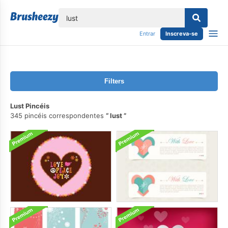
echar
Entrar
Inscreva-se
Filters
Lust Pincéis
345 pincéis correspondentes
lust