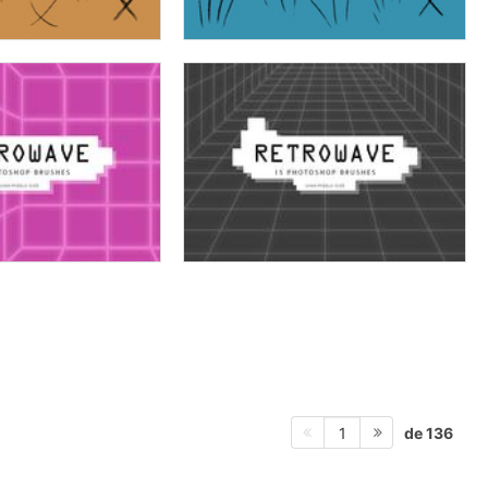
de 136
1