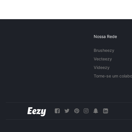
Nossa Rede
Brusheezy
Vecteezy
Videezy
Torne-se um colabo