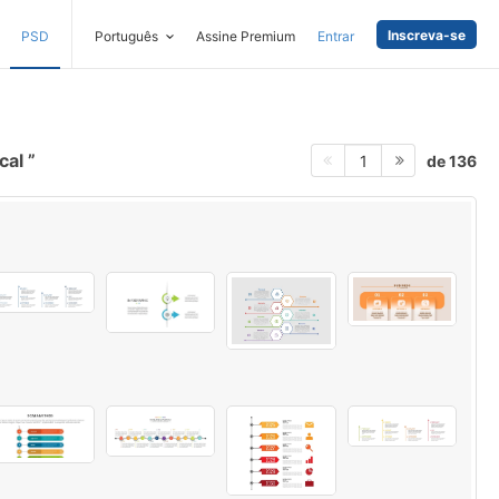
Inscreva-se
PSD
Português
Assine Premium
Entrar
ical
de 136
1