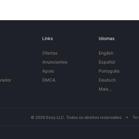
Links
Idiomas
Ofertas
English
Anunciantes
Español
Apoio
Português
rador
DMCA
Deutsch
Mais...
•
© 2026 Eezy LLC. Todos os direitos reservados
Te