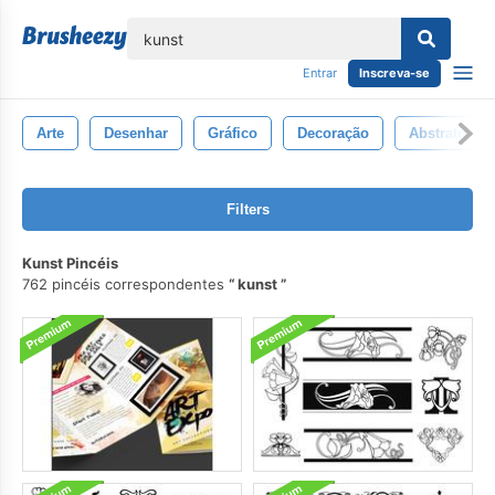
echar
Entrar
Inscreva-se
Arte
Desenhar
Gráfico
Decoração
Abstrato
Filters
Kunst Pincéis
762 pincéis correspondentes
kunst