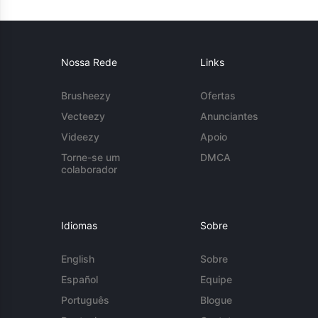
Nossa Rede
Links
Brusheezy
Ofertas
Vecteezy
Anunciantes
Videezy
Apoio
Torne-se um
DMCA
colaborador
Idiomas
Sobre
English
Sobre
Español
Equipe
Português
Blogue