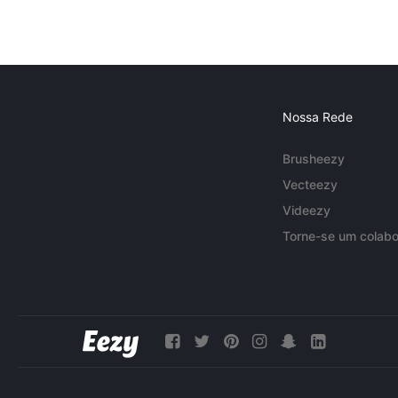
Nossa Rede
Brusheezy
Vecteezy
Videezy
Torne-se um colabo