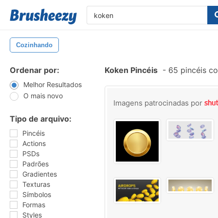
Cozinhando
Ordenar por:
Koken Pincéis
-
65 pincéis c
Melhor Resultados
O mais novo
Imagens patrocinadas por
Tipo de arquivo:
Pincéis
Actions
PSDs
Padrões
Gradientes
Texturas
Símbolos
Formas
Styles