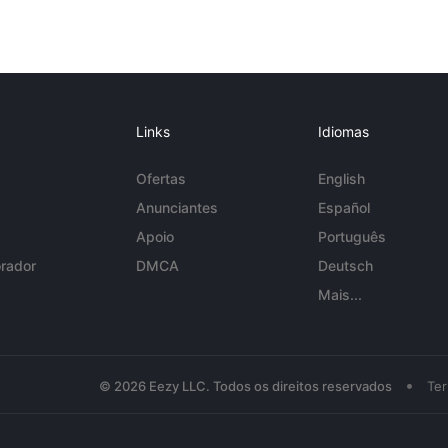
Links
Idiomas
Ofertas
English
Anunciantes
Español
Apoio
Português
rador
DMCA
Deutsch
Mais...
•
© 2026 Eezy LLC. Todos os direitos reservados
Te