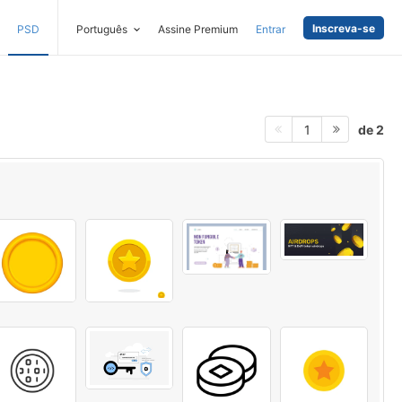
Inscreva-se
PSD
Português
Assine Premium
Entrar
de 2
1