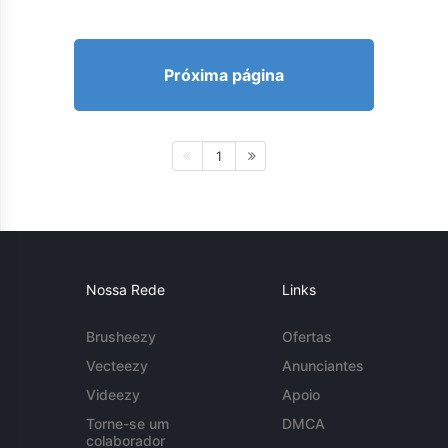
Próxima página
1
Nossa Rede
Links
Brusheezy
Ofertas
Vecteezy
Anunciantes
Videezy
Apoio
Torne-se um
DMCA
colaborador