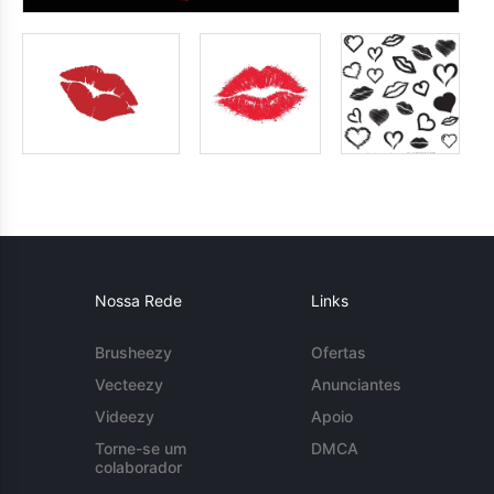
Nossa Rede
Links
Brusheezy
Ofertas
Vecteezy
Anunciantes
Videezy
Apoio
Torne-se um
DMCA
colaborador