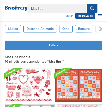
echar
Entrar
Inscreva-se
Lábios
Desenho Animado
Olho
Estouro
Retro
Filters
Kiss Lips Pincéis
16 pincéis correspondentes
kiss lips