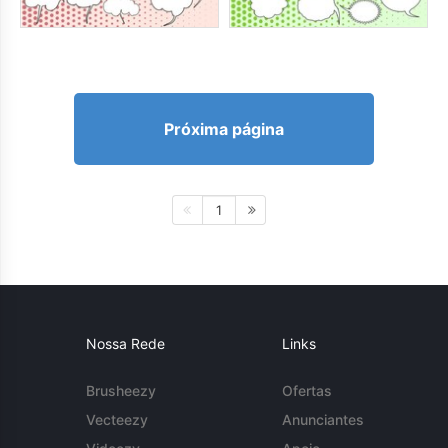
Próxima página
1
Nossa Rede
Links
Brusheezy
Ofertas
Vecteezy
Anunciantes