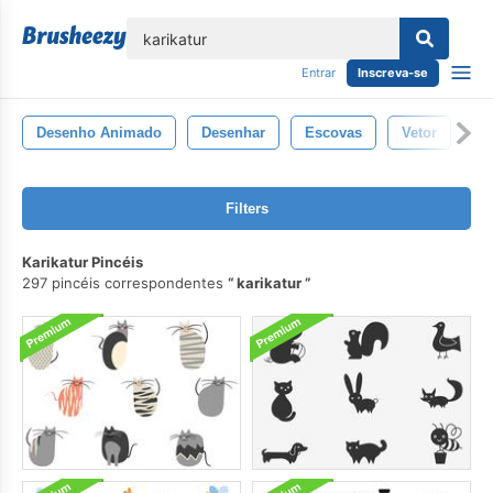
echar
Entrar
Inscreva-se
Desenho Animado
Desenhar
Escovas
Vetor
Pa
Filters
Karikatur Pincéis
297 pincéis correspondentes
karikatur