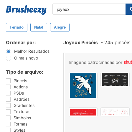
Feriado
Natal
Alegre
Ordenar por:
Joyeux Pincéis
-
245 pincéis
Melhor Resultados
O mais novo
Imagens patrocinadas por
Tipo de arquivo:
Pincéis
Actions
PSDs
Padrões
Gradientes
Texturas
Símbolos
Formas
Styles