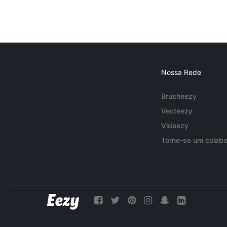
Nossa Rede
Brusheezy
Vecteezy
Videezy
Torne-se um colabo