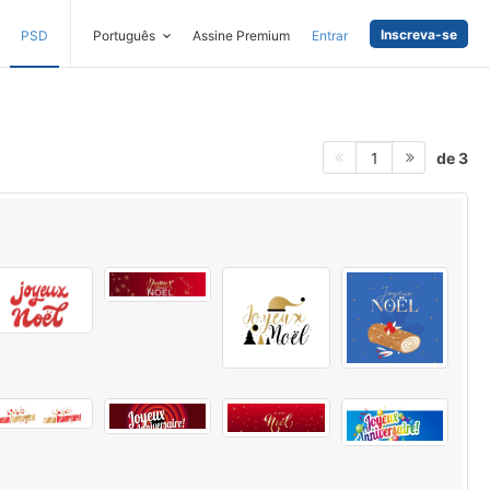
Inscreva-se
PSD
Português
Assine Premium
Entrar
de 3
1