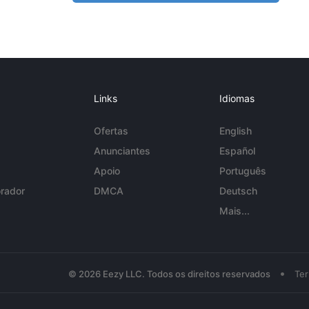
Links
Idiomas
Ofertas
English
Anunciantes
Español
Apoio
Português
rador
DMCA
Deutsch
Mais...
•
© 2026 Eezy LLC. Todos os direitos reservados
Te